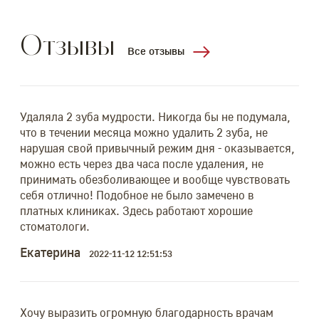
Отзывы
Все отзывы
Удаляла 2 зуба мудрости. Никогда бы не подумала,
Вра
что в течении месяца можно удалить 2 зуба, не
Бла
!!
нарушая свой привычный режим дня - оказывается,
выр
можно есть через два часа после удаления, не
хор
принимать обезболивающее и вообще чувствовать
Лю
себя отлично! Подобное не было замечено в
платных клиниках. Здесь работают хорошие
стоматологи.
их
Чер
Екатерина
2022-11-12 12:51:53
льно
Пос
ом
быс
усп
рошо
Хочу выразить огромную благодарность врачам
веж