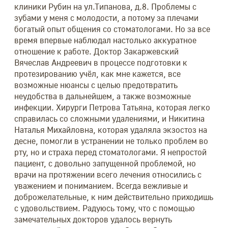
клиники Рубин на ул.Типанова, д.8. Проблемы с
выч
зубами у меня с молодости, а потому за плечами
Леч
е 2
богатый опыт общения со стоматологами. Но за все
так
время впервые наблюдал настолько аккуратное
удо
е
отношение к работе. Доктор Закаржевский
Юл
Вячеслав Андреевич в процессе подготовки к
е
протезированию учёл, как мне кажется, все
с
возможные нюансы с целью предотвратить
ее.
неудобства в дальнейшем, а также возможные
инфекции. Хирурги Петрова Татьяна, которая легко
справилась со сложными удалениями, и Никитина
о.
Наталья Михайловна, которая удаляла экзостоз на
десне, помогли в устранении не только проблем во
час
рту, но и страха перед стоматологами. Я непростой
пациент, с довольно запущенной проблемой, но
врачи на протяжении всего лечения относились с
уважением и пониманием. Всегда вежливые и
доброжелательные, к ним действительно приходишь
с удовольствием. Радуюсь тому, что с помощью
замечательных докторов удалось вернуть