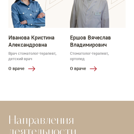
Иванова Кристина
Ершов Вячеслав
Александровна
Владимирович
Врач стоматолог-терапевт,
Стоматолог-терапевт,
С
детский врач
ортопед
О
О враче
О враче
Направления
деятельности