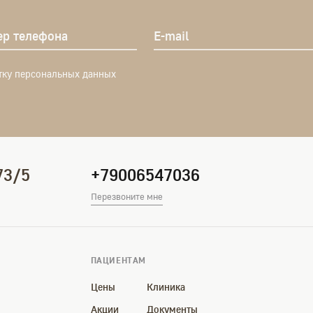
р телефона
E-mail
тку персональных данных
73/5
+79006547036
Перезвоните мне
ПАЦИЕНТАМ
Цены
Клиника
Акции
Документы